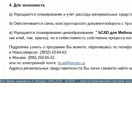
4. Для экономиста
а) Упрощаются планирование и учёт расхода материальных средст
б) Обеспечивается связь конструкторского документооборота с бу
в) Упрощается планирование ценообразования.
"
bCAD
для Мебел
как клей, лак, краска), но и себестоимость собственно процесса из
Подробнее узнать о программе Вы можете, обратившись по телефо
в Новосибирске: (3832)-10-64-63,
в Москве: (095) 250-65-52
или по электронной почте:
bcad@propro.ru
Адреса региональных представительств Вы легко сможете найти н
Все права защищены © «Бикад» 1992-
2026
bCAD® — зарегистрированный торговый знак